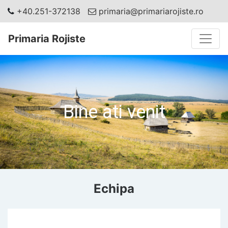
+40.251-372138
primaria@primariarojiste.ro
Toggle
Primaria Rojiste
Bine ati venit
Echipa