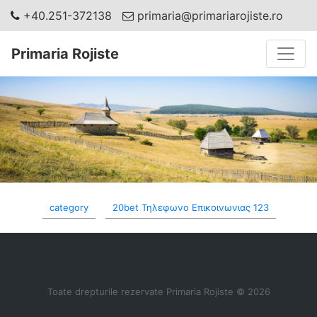
+40.251-372138
primaria@primariarojiste.ro
Toggle
Primaria Rojiste
category
20bet Τηλεφωνο Επικοινωνιας 123
Toate drepturile rezervate Primaria Rojiste © 2026