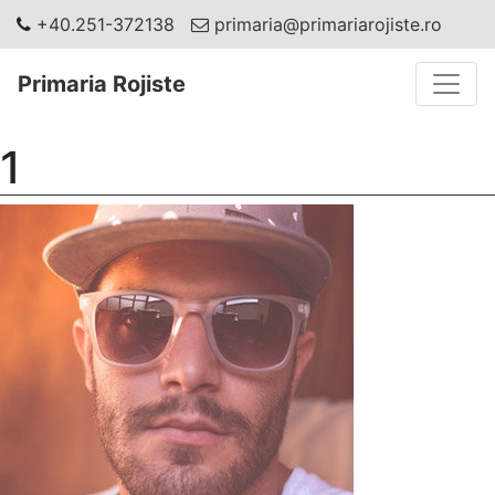
+40.251-372138
primaria@primariarojiste.ro
Toggle
Primaria Rojiste
1