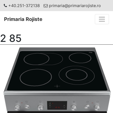
+40.251-372138
primaria@primariarojiste.ro
Toggle
Primaria Rojiste
2 85