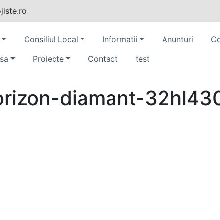
iste.ro
Consiliul Local
Informatii
Anunturi
Co
sa
Proiecte
Contact
test
orizon-diamant-32hl43