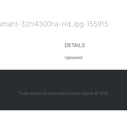
Diamant-32hl4300ha-Hd.jpg-155915
DETAILS
Uploaded
Toate drepturile rezervate Primaria Rojiste © 2026