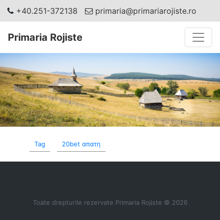
+40.251-372138
primaria@primariarojiste.ro
Toggle
Primaria Rojiste
Tag
20bet απατη
Toate drepturile rezervate Primaria Rojiste © 2026