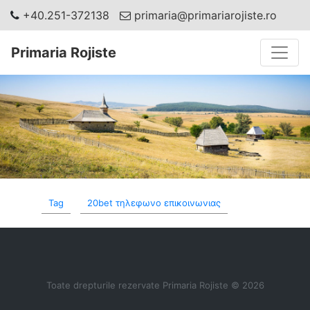
+40.251-372138
primaria@primariarojiste.ro
Toggle
Primaria Rojiste
Tag
20bet τηλεφωνο επικοινωνιας
Toate drepturile rezervate Primaria Rojiste © 2026