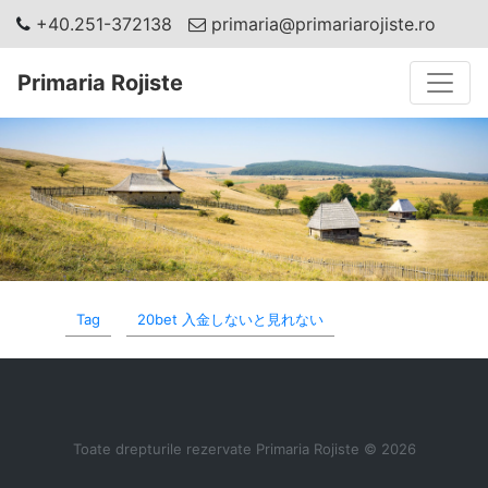
+40.251-372138
primaria@primariarojiste.ro
Toggle
Primaria Rojiste
Tag
20bet 入金しないと見れない
Toate drepturile rezervate Primaria Rojiste © 2026