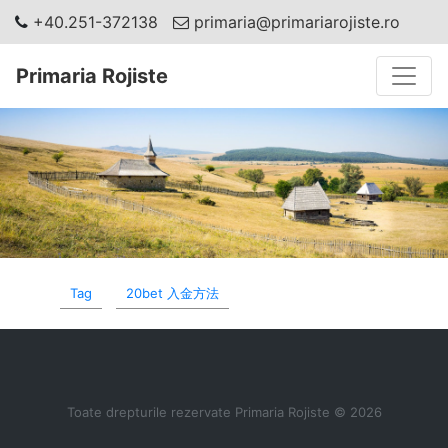
+40.251-372138
primaria@primariarojiste.ro
Toggle
Primaria Rojiste
Tag
20bet 入金方法
Toate drepturile rezervate Primaria Rojiste © 2026