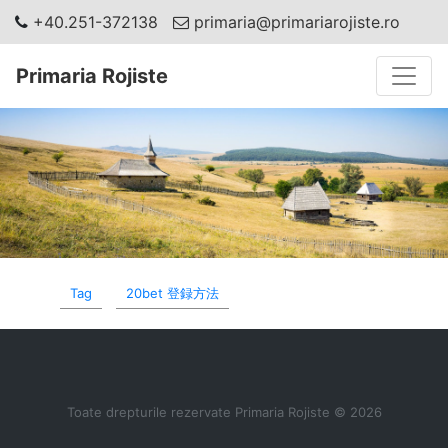
+40.251-372138
primaria@primariarojiste.ro
Toggle
Primaria Rojiste
Tag
20bet 登録方法
Toate drepturile rezervate Primaria Rojiste © 2026