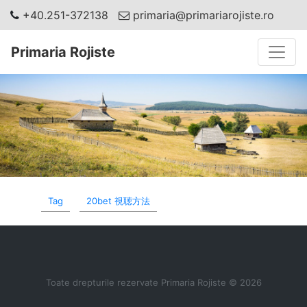
+40.251-372138
primaria@primariarojiste.ro
Toggle
Primaria Rojiste
Tag
20bet 視聴方法
Toate drepturile rezervate Primaria Rojiste © 2026