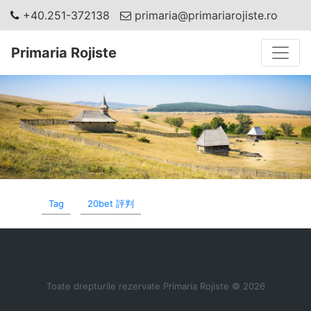
+40.251-372138
primaria@primariarojiste.ro
Toggle
Primaria Rojiste
Tag
20bet 評判
Toate drepturile rezervate Primaria Rojiste © 2026