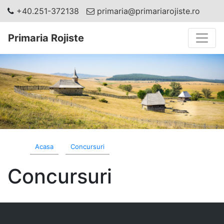
+40.251-372138
primaria@primariarojiste.ro
Toggle
Primaria Rojiste
Acasa
Concursuri
Concursuri