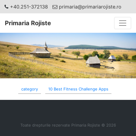
+40.251-372138
primaria@primariarojiste.ro
Toggle
Primaria Rojiste
category
10 Best Fitness Challenge Apps
Toate drepturile rezervate Primaria Rojiste © 2026