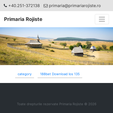
+40.251-372138
primaria@primariarojiste.ro
Toggle
Primaria Rojiste
category
188bet Download Ios 135
Toate drepturile rezervate Primaria Rojiste © 2026