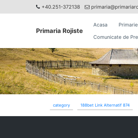
+40.251-372138
primaria@primariaroj
Acasa
Primarie
Primaria Rojiste
Comunicate de Pre
category
188bet Link Alternatif 874