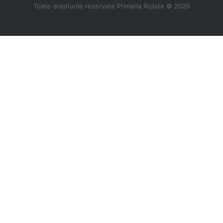
Toate drepturile rezervate Primaria Rojiste © 2026