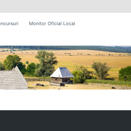
ncursuri
Monitor Oficial Local