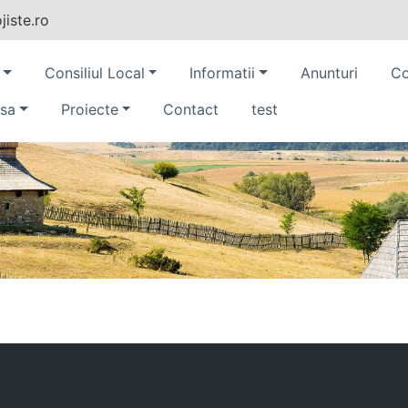
iste.ro
Consiliul Local
Informatii
Anunturi
Co
sa
Proiecte
Contact
test