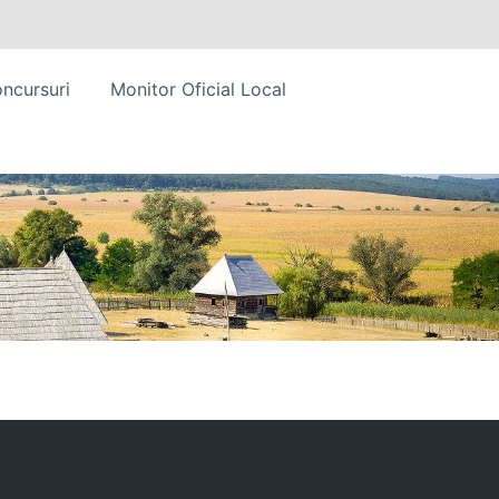
ncursuri
Monitor Oficial Local