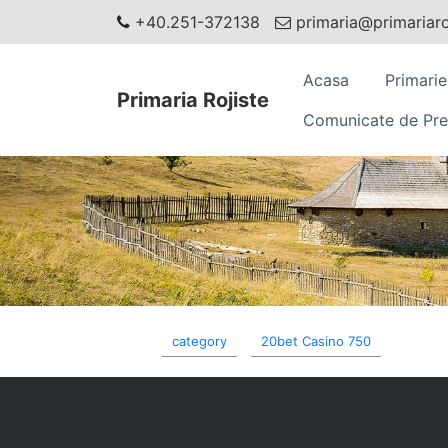
+40.251-372138
primaria@primariaroj
Acasa
Primarie
Primaria Rojiste
Comunicate de Pre
category
20bet Casino 750