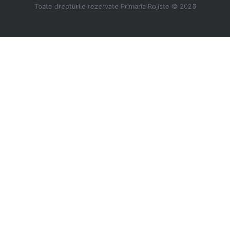
Toate drepturile rezervate Primaria Rojiste © 2026