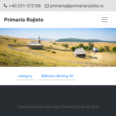
+40.251-372138
primaria@primariarojiste.ro
Toggle
Primaria Rojiste
category
888starz Betting 50
Toate drepturile rezervate Primaria Rojiste © 2026