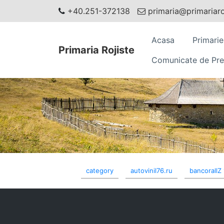
+40.251-372138
primaria@primariaroj
Acasa
Primarie
Primaria Rojiste
Comunicate de Pre
category
autovinil76.ru
bancorallZ