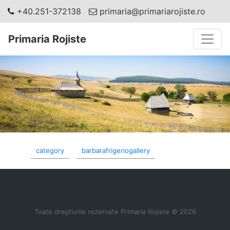
+40.251-372138
primaria@primariarojiste.ro
Toggle
Primaria Rojiste
category
barbarafrigeriogallery
Toate drepturile rezervate Primaria Rojiste © 2026