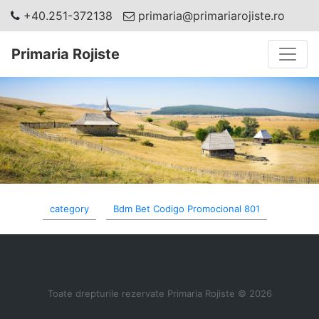
+40.251-372138
primaria@primariarojiste.ro
Toggle
Primaria Rojiste
category
Bdm Bet Codigo Promocional 801
Toate drepturile rezervate Primaria Rojiste © 2026