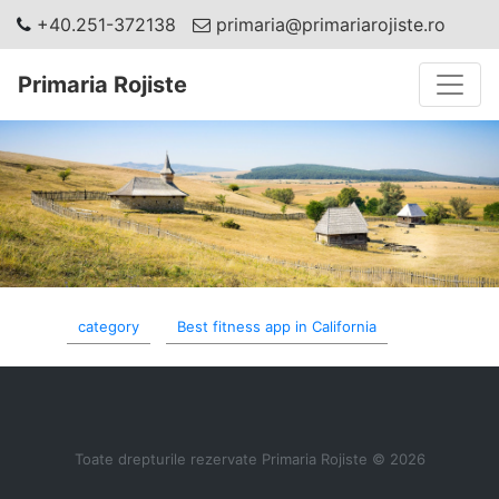
+40.251-372138
primaria@primariarojiste.ro
Toggle
Primaria Rojiste
category
Best fitness app in California
Toate drepturile rezervate Primaria Rojiste © 2026