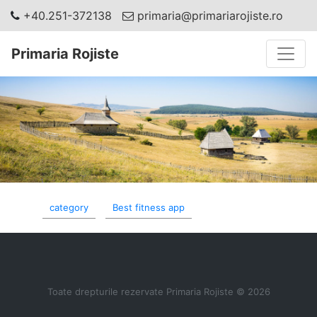
+40.251-372138
primaria@primariarojiste.ro
Toggle
Primaria Rojiste
category
Best fitness app
Toate drepturile rezervate Primaria Rojiste © 2026