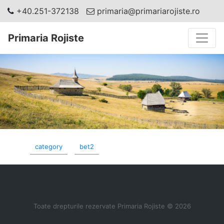
+40.251-372138
primaria@primariarojiste.ro
Toggle
Primaria Rojiste
category
bet2
Toate drepturile rezervate Primaria Rojiste © 2026