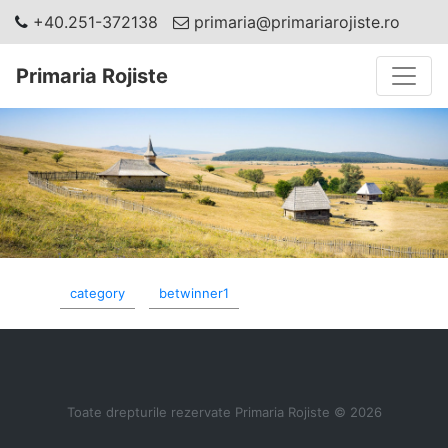
+40.251-372138
primaria@primariarojiste.ro
Toggle
Primaria Rojiste
category
betwinner1
Toate drepturile rezervate Primaria Rojiste © 2026