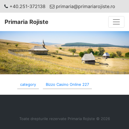
+40.251-372138
primaria@primariarojiste.ro
Toggle
Primaria Rojiste
category
Bizzo Casino Online 227
Toate drepturile rezervate Primaria Rojiste © 2026