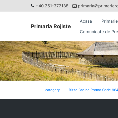
+40.251-372138
primaria@primariaroj
Acasa
Primarie
Primaria Rojiste
Comunicate de Pre
category
Bizzo Casino Promo Code 96