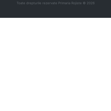
Toate drepturile rezervate Primaria Rojiste © 2026