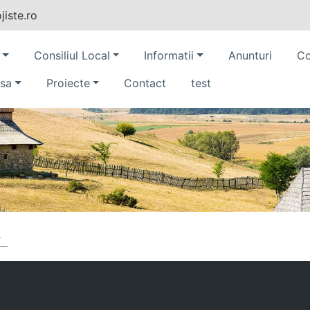
iste.ro
Consiliul Local
Informatii
Anunturi
Co
sa
Proiecte
Contact
test
4