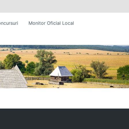
ncursuri
Monitor Oficial Local