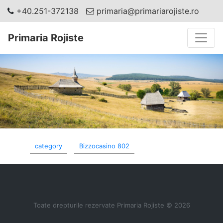
+40.251-372138
primaria@primariarojiste.ro
Toggle
Primaria Rojiste
category
Bizzocasino 802
Toate drepturile rezervate Primaria Rojiste © 2026