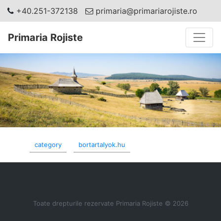
+40.251-372138
primaria@primariarojiste.ro
Toggle
Primaria Rojiste
category
bortartalyok.hu
Toate drepturile rezervate Primaria Rojiste © 2026