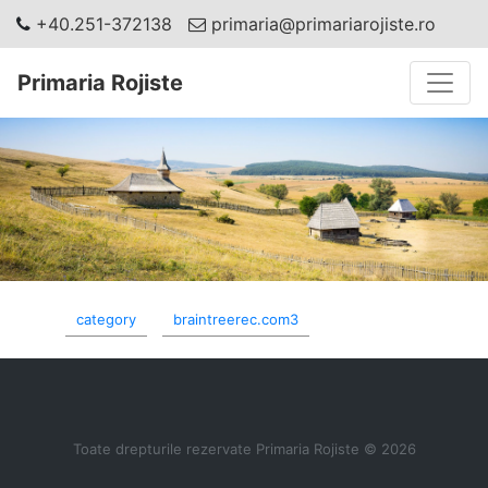
+40.251-372138
primaria@primariarojiste.ro
Toggle
Primaria Rojiste
category
braintreerec.com3
Toate drepturile rezervate Primaria Rojiste © 2026