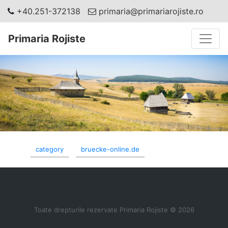
+40.251-372138
primaria@primariarojiste.ro
Toggle
Primaria Rojiste
category
bruecke-online.de
Toate drepturile rezervate Primaria Rojiste © 2026