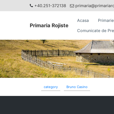
+40.251-372138
primaria@primariaroj
Acasa
Primarie
Primaria Rojiste
Comunicate de Pre
category
Bruno Casino