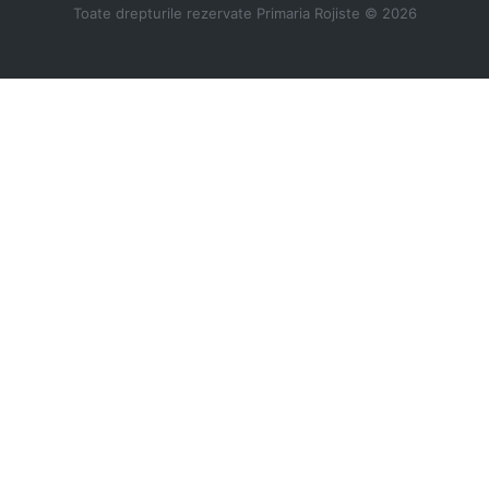
Toate drepturile rezervate Primaria Rojiste © 2026