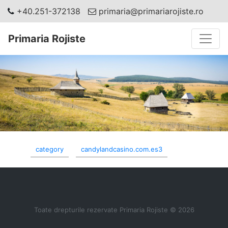
+40.251-372138
primaria@primariarojiste.ro
Toggle
Primaria Rojiste
category
candylandcasino.com.es3
Toate drepturile rezervate Primaria Rojiste © 2026