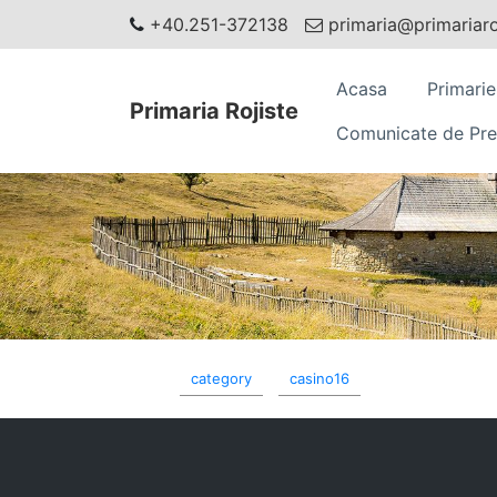
+40.251-372138
primaria@primariaroj
Acasa
Primarie
Primaria Rojiste
Comunicate de Pre
category
casino16