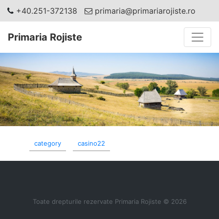
+40.251-372138
primaria@primariarojiste.ro
Toggle
Primaria Rojiste
category
casino22
Toate drepturile rezervate Primaria Rojiste © 2026