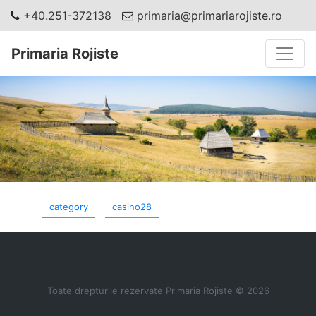
+40.251-372138
primaria@primariarojiste.ro
Toggle
Primaria Rojiste
category
casino28
Toate drepturile rezervate Primaria Rojiste © 2026