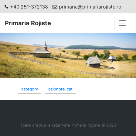
+40.251-372138
primaria@primariarojiste.ro
Toggle
Primaria Rojiste
category
ceipnorai.cat
Toate drepturile rezervate Primaria Rojiste © 2026