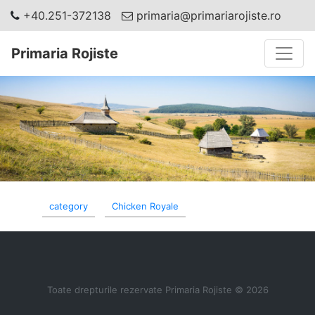
+40.251-372138
primaria@primariarojiste.ro
Toggle
Primaria Rojiste
category
Chicken Royale
Toate drepturile rezervate Primaria Rojiste © 2026