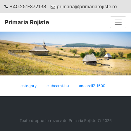
+40.251-372138
primaria@primariarojiste.ro
Toggle
Primaria Rojiste
category
clubcarat.hu
ancorallZ 1500
Toate drepturile rezervate Primaria Rojiste © 2026