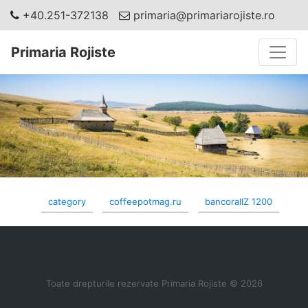
+40.251-372138
primaria@primariarojiste.ro
Toggle
Primaria Rojiste
category
coffeepotmag.ru
bancorallZ 1200
Toate drepturile rezervate Primaria Rojiste © 2026