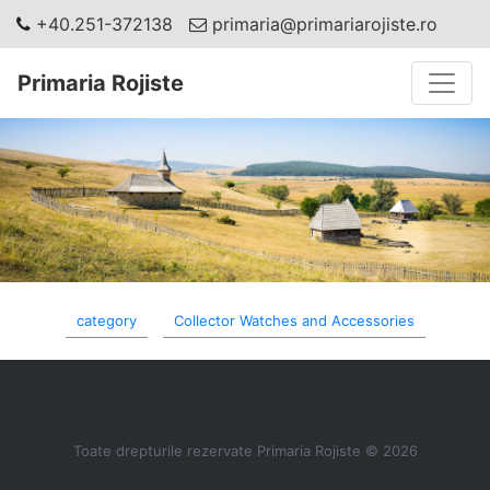
+40.251-372138
primaria@primariarojiste.ro
Toggle
Primaria Rojiste
category
Collector Watches and Accessories
Toate drepturile rezervate Primaria Rojiste © 2026