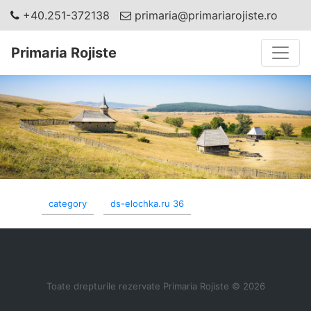
+40.251-372138
primaria@primariarojiste.ro
Toggle
Primaria Rojiste
category
ds-elochka.ru 36
Toate drepturile rezervate Primaria Rojiste © 2026