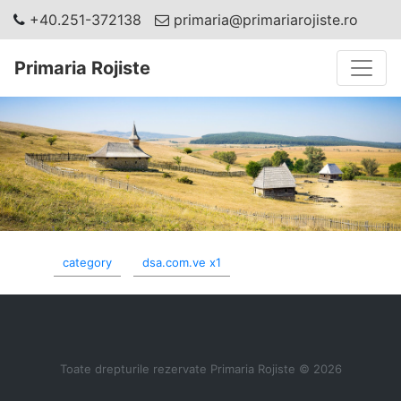
+40.251-372138
primaria@primariarojiste.ro
Toggle
Primaria Rojiste
category
dsa.com.ve x1
Toate drepturile rezervate Primaria Rojiste © 2026