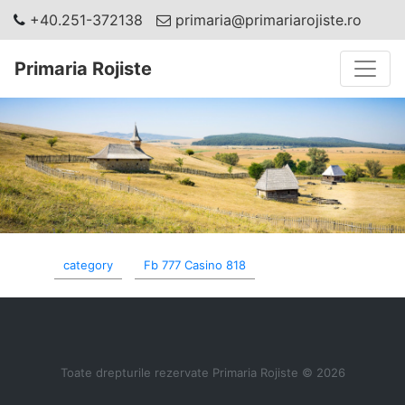
+40.251-372138
primaria@primariarojiste.ro
Toggle
Primaria Rojiste
category
Fb 777 Casino 818
Toate drepturile rezervate Primaria Rojiste © 2026