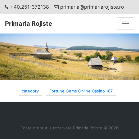
+40.251-372138
primaria@primariarojiste.ro
Toggle
Primaria Rojiste
category
Fortune Gems Online Casino 187
Toate drepturile rezervate Primaria Rojiste © 2026