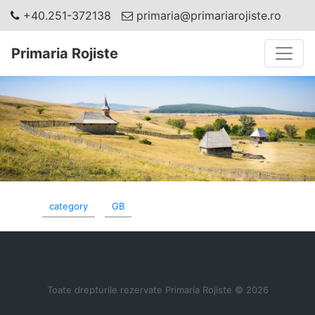
+40.251-372138
primaria@primariarojiste.ro
Toggle
Primaria Rojiste
category
GB
Toate drepturile rezervate Primaria Rojiste © 2026