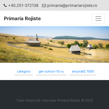
+40.251-372138
primaria@primariarojiste.ro
Toggle
Primaria Rojiste
category
gel-school-10.ru
ancorallZ 1000
Toate drepturile rezervate Primaria Rojiste © 2026