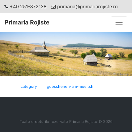
+40.251-372138
primaria@primariarojiste.ro
Toggle
Primaria Rojiste
category
goeschenen-am-meer.ch
Toate drepturile rezervate Primaria Rojiste © 2026